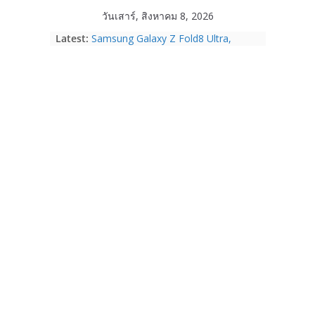
Skip
วันเสาร์, สิงหาคม 8, 2026
to
Latest:
Samsung Galaxy Z Fold8 Ultra,
content
Fold8, Flip8, Watch Ultra2 และ
Watch9 ประกาศความสำเร็จ ยอดสั่ง
จองทั่วโลกโตเกิน 30%
HUAWEI Pura 90s Series 5G+ ซื้อกับ
True 5G ลดสูงสุด 19,400 บาท พร้อม
สิทธิพิเศษครบครันทั้งความบันเทิง และ
บริการหลังการขาย
TrueVisions ชวนคนไทยส่งใจเชียร์
“เนเน่ รอยัล” บนเวทีโลก ร่วมลุ้นทุก
โมเมนต์สำคัญใน AMERICA’S GOT
TALENT SEASON 21
realme เตรียมฉลองครบรอบแบรนด์กับ
“828 Fan Festival 2026” ภายใต้คอน
เซ็ปต์ “Make Your Passion Real”
OPPO Reno16 5G มาพร้อมความจุใหม่
12GB+512GB เปิดคอลเลกชันพร้อม
เพื่อนซี้ไอคอนิกคนล่าสุด Pingu Limited
Edition เติมความน่ารักทุกโมเมนต์