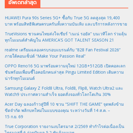
อัพเดทล่าสุด
HUAWEI Pura 90s Series 5G+ ซื้อกับ True 5G ลดสูงสุด 19,400
บาท พร้อมสิทธิพิเศษครบครันทั้งความบันเทิง และบริการหลังการขาย
TrueVisions ชวนคนไทยส่งใจเชียร์ “เนเน่ รอยัล” บนเวทีโลก ร่วมลุ้น
ทุกโมเมนต์สำคัญใน AMERICA’S GOT TALENT SEASON 21
realme เตรียมฉลองครบรอบแบรนด์กับ “828 Fan Festival 2026”
ภายใต้คอนเซ็ปต์ “Make Your Passion Real”
OPPO Reno16 5G มาพร้อมความจุใหม่ 12GB+512GB เปิดคอลเลก
ชันพร้อมเพื่อนซี้ไอคอนิกคนล่าสุด Pingu Limited Edition เติมความ
น่ารักทุกโมเมนต์
Samsung Galaxy Z Fold8 Ultra, Fold8, Flip8, Watch Ultra2 และ
Watch9 ประกาศความสำเร็จ ยอดสั่งจองทั่วโลกโตเกิน 30%
Acer Day ฉลองก้าวสู่ปีที่ 10 ชวน “SHIFT THE GAME” จุดพลังข้าม
ขีดจำกัด พลิกบทใหม่ในแบบของคุณ ระหว่างวันที่ 14 ส.ค. –
15 ก.ย. 69
True Corporation รายงานงบไตรมาส 2/2569 ทำกำไรต่อเนื่องเป็น
ไตรมาสที่ 6 จ่ายปันผล 5.2 พันล้านบาท