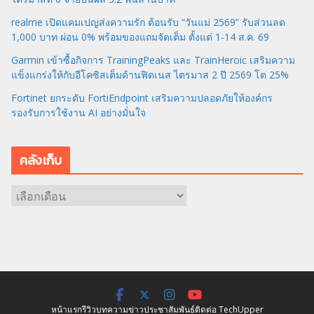
realme เปิดแคมเปญส่งความรัก ต้อนรับ “วันแม่ 2569” รับส่วนลด
1,000 บาท ผ่อน 0% พร้อมของแถมจัดเต็ม ตั้งแต่ 1-14 ส.ค. 69
Garmin เข้าซื้อกิจการ TrainingPeaks และ TrainHeroic เสริมความ
แข็งแกร่งให้กับอีโคซิสเต็มด้านฟิตเนส ไตรมาส 2 ปี 2569 โต 25%
Fortinet ยกระดับ FortiEndpoint เสริมความปลอดภัยให้องค์กร
รองรับการใช้งาน AI อย่างมั่นใจ
คลังเก็บ
ค
ลั
ง
เ
ก็
บ
หน้าแรก
รีวิว
บทความ
ข่าว
ประชาสัมพันธ์
ติดต่อ TechUpper