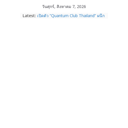
Skip
วันศุกร์, สิงหาคม 7, 2026
to
Latest:
เปิดตัว “Quantum Club Thailand” ผนึก
content
ภาครัฐ–เอกชน–นักวิจัย วางรากฐาน
ระบบนิเวศควอนตัมไทย เชื่อมงานวิจัยสู่
การใช้จริงในภาคอุตสาหกรรม
Garmin เข้าซื้อกิจการ TrainingPeaks
และ TrainHeroic เสริมความแข็งแกร่ง
ให้กับอีโคซิสเต็มด้านฟิตเนส ไตรมาส 2
ปี 2569 โต 25%
Fortinet ยกระดับ FortiEndpoint เสริม
ความปลอดภัยให้องค์กร รองรับการใช้
งาน AI อย่างมั่นใจ
Samsung พูดภาษาเดียวกับผู้บริโภค
เปิดพื้นที่ให้ผู้กำกับ Gen Z สร้างภาพจำ
ใหม่ของ Galaxy Z Series
Nothing Ear (3a) หูฟัง True Wireless
ราคา 3,999 บาท และสมาร์ตโฟน
Nothing Phone (4b) ราคา 13,999
บาท